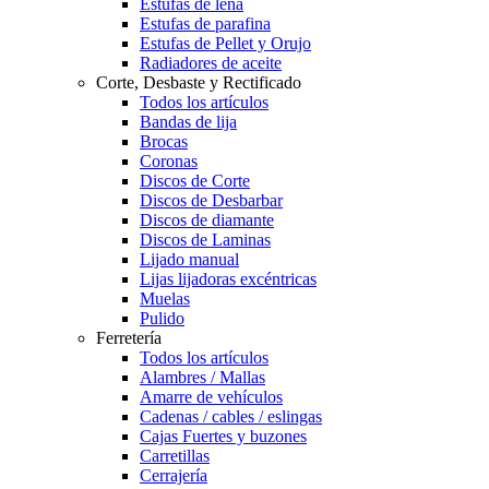
Estufas de leña
Estufas de parafina
Estufas de Pellet y Orujo
Radiadores de aceite
Corte, Desbaste y Rectificado
Todos los artículos
Bandas de lija
Brocas
Coronas
Discos de Corte
Discos de Desbarbar
Discos de diamante
Discos de Laminas
Lijado manual
Lijas lijadoras excéntricas
Muelas
Pulido
Ferretería
Todos los artículos
Alambres / Mallas
Amarre de vehículos
Cadenas / cables / eslingas
Cajas Fuertes y buzones
Carretillas
Cerrajería