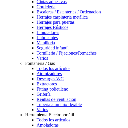
Cintas adhesivas
Cordeleria
Escaleras / Estanterías / Ordenacion
Herrajes carpinteria metálica
Herrajes para puertas
Herrajes Rústicos
Limpiadores
Lubricantes
Manilleria
Seguridad infantil
Tornillería / Fijaciones/Remaches
Varios
Fontaneria / Gas
Todos los artículos
Atomizadores
Descargas WC
Extractores
Fitting polietileno
Grifería
Rejillas de ventilacion
Tuberia aluminio flexible
Varios
Herramienta Electroportátil
Todos los artículos
Amoladoras