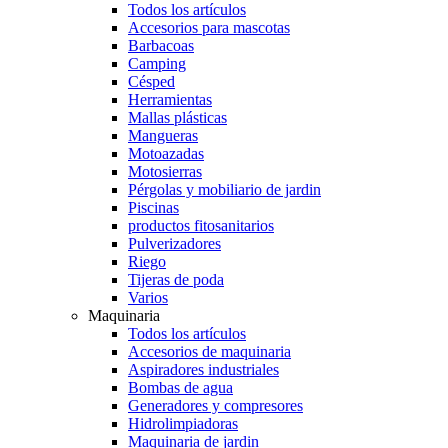
Todos los artículos
Accesorios para mascotas
Barbacoas
Camping
Césped
Herramientas
Mallas plásticas
Mangueras
Motoazadas
Motosierras
Pérgolas y mobiliario de jardin
Piscinas
productos fitosanitarios
Pulverizadores
Riego
Tijeras de poda
Varios
Maquinaria
Todos los artículos
Accesorios de maquinaria
Aspiradores industriales
Bombas de agua
Generadores y compresores
Hidrolimpiadoras
Maquinaria de jardin