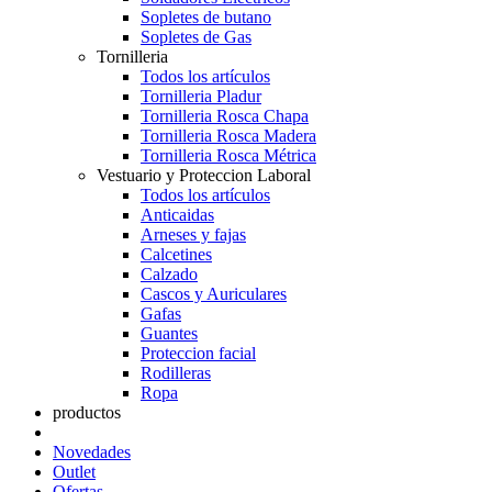
Sopletes de butano
Sopletes de Gas
Tornilleria
Todos los artículos
Tornilleria Pladur
Tornilleria Rosca Chapa
Tornilleria Rosca Madera
Tornilleria Rosca Métrica
Vestuario y Proteccion Laboral
Todos los artículos
Anticaidas
Arneses y fajas
Calcetines
Calzado
Cascos y Auriculares
Gafas
Guantes
Proteccion facial
Rodilleras
Ropa
productos
Novedades
Outlet
Ofertas