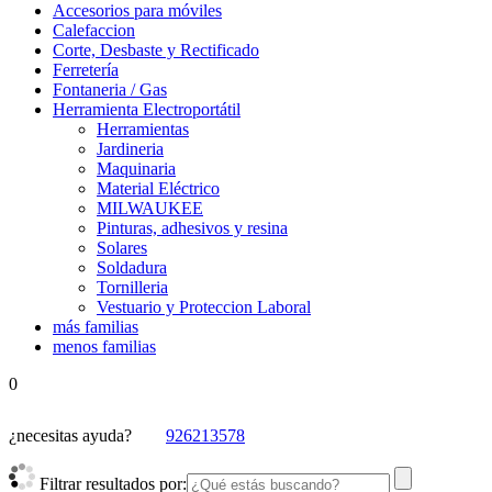
Accesorios para móviles
Calefaccion
Corte, Desbaste y Rectificado
Ferretería
Fontaneria / Gas
Herramienta Electroportátil
Herramientas
Jardineria
Maquinaria
Material Eléctrico
MILWAUKEE
Pinturas, adhesivos y resina
Solares
Soldadura
Tornilleria
Vestuario y Proteccion Laboral
más familias
menos familias
0
¿necesitas ayuda?
926213578
Filtrar resultados por: