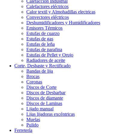
Calefaccion Industrial
Calefactores eléctricos
Calor textil y Almohadillas electricas
Convectores eléctricos
Deshumidificadores y Humidificadores
Emisores Térmicos
Estufas de cuarzo
Estufas de gas
Estufas de leña
Estufas de parafina
Estufas de Pellet y Orujo
Radiadores de aceite
Corte, Desbaste y Rectificado
Bandas de lija
Brocas
Coronas
Discos de Corte
Discos de Desbarbar
Discos de diamante
Discos de Laminas
Lijado manual
Lijas lijadoras excéntricas
Muelas
Pulido
Ferretería