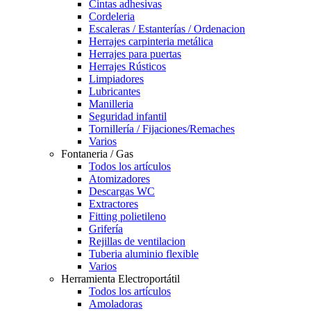
Cintas adhesivas
Cordeleria
Escaleras / Estanterías / Ordenacion
Herrajes carpinteria metálica
Herrajes para puertas
Herrajes Rústicos
Limpiadores
Lubricantes
Manilleria
Seguridad infantil
Tornillería / Fijaciones/Remaches
Varios
Fontaneria / Gas
Todos los artículos
Atomizadores
Descargas WC
Extractores
Fitting polietileno
Grifería
Rejillas de ventilacion
Tuberia aluminio flexible
Varios
Herramienta Electroportátil
Todos los artículos
Amoladoras