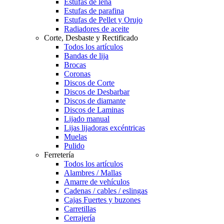
Estufas de leña
Estufas de parafina
Estufas de Pellet y Orujo
Radiadores de aceite
Corte, Desbaste y Rectificado
Todos los artículos
Bandas de lija
Brocas
Coronas
Discos de Corte
Discos de Desbarbar
Discos de diamante
Discos de Laminas
Lijado manual
Lijas lijadoras excéntricas
Muelas
Pulido
Ferretería
Todos los artículos
Alambres / Mallas
Amarre de vehículos
Cadenas / cables / eslingas
Cajas Fuertes y buzones
Carretillas
Cerrajería