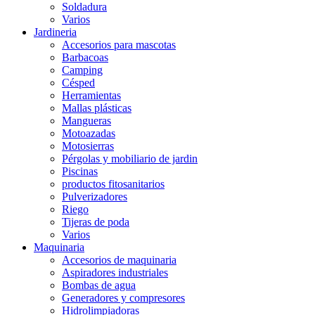
Soldadura
Varios
Jardineria
Accesorios para mascotas
Barbacoas
Camping
Césped
Herramientas
Mallas plásticas
Mangueras
Motoazadas
Motosierras
Pérgolas y mobiliario de jardin
Piscinas
productos fitosanitarios
Pulverizadores
Riego
Tijeras de poda
Varios
Maquinaria
Accesorios de maquinaria
Aspiradores industriales
Bombas de agua
Generadores y compresores
Hidrolimpiadoras