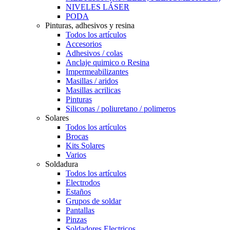
NIVELES LÁSER
PODA
Pinturas, adhesivos y resina
Todos los artículos
Accesorios
Adhesivos / colas
Anclaje quimico o Resina
Impermeabilizantes
Masillas / aridos
Masillas acrilicas
Pinturas
Siliconas / poliuretano / polimeros
Solares
Todos los artículos
Brocas
Kits Solares
Varios
Soldadura
Todos los artículos
Electrodos
Estaños
Grupos de soldar
Pantallas
Pinzas
Soldadores Electricos