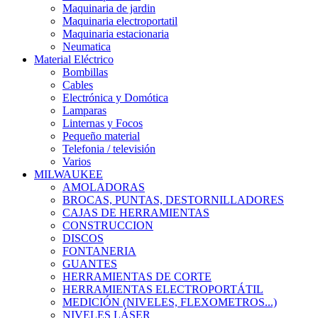
Maquinaria de jardin
Maquinaria electroportatil
Maquinaria estacionaria
Neumatica
Material Eléctrico
Bombillas
Cables
Electrónica y Domótica
Lamparas
Linternas y Focos
Pequeño material
Telefonia / televisión
Varios
MILWAUKEE
AMOLADORAS
BROCAS, PUNTAS, DESTORNILLADORES
CAJAS DE HERRAMIENTAS
CONSTRUCCION
DISCOS
FONTANERIA
GUANTES
HERRAMIENTAS DE CORTE
HERRAMIENTAS ELECTROPORTÁTIL
MEDICIÓN (NIVELES, FLEXOMETROS...)
NIVELES LÁSER