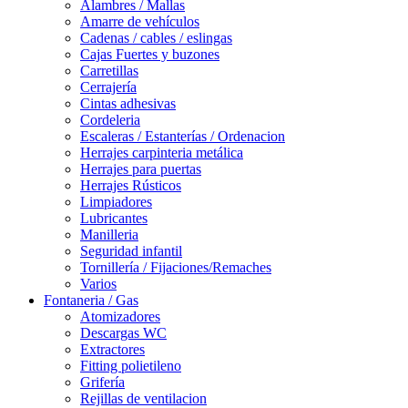
Alambres / Mallas
Amarre de vehículos
Cadenas / cables / eslingas
Cajas Fuertes y buzones
Carretillas
Cerrajería
Cintas adhesivas
Cordeleria
Escaleras / Estanterías / Ordenacion
Herrajes carpinteria metálica
Herrajes para puertas
Herrajes Rústicos
Limpiadores
Lubricantes
Manilleria
Seguridad infantil
Tornillería / Fijaciones/Remaches
Varios
Fontaneria / Gas
Atomizadores
Descargas WC
Extractores
Fitting polietileno
Grifería
Rejillas de ventilacion