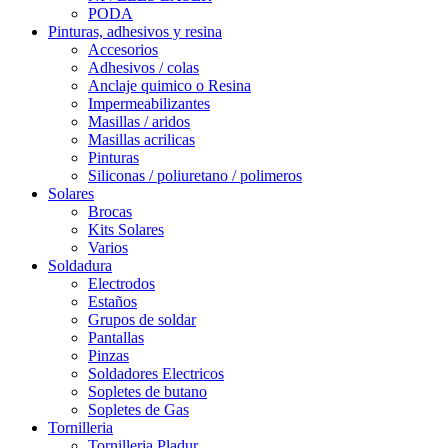
PODA
Pinturas, adhesivos y resina
Accesorios
Adhesivos / colas
Anclaje quimico o Resina
Impermeabilizantes
Masillas / aridos
Masillas acrilicas
Pinturas
Siliconas / poliuretano / polimeros
Solares
Brocas
Kits Solares
Varios
Soldadura
Electrodos
Estaños
Grupos de soldar
Pantallas
Pinzas
Soldadores Electricos
Sopletes de butano
Sopletes de Gas
Tornilleria
Tornilleria Pladur