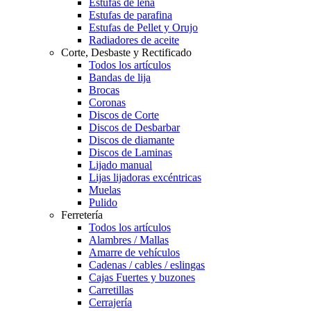
Estufas de leña
Estufas de parafina
Estufas de Pellet y Orujo
Radiadores de aceite
Corte, Desbaste y Rectificado
Todos los artículos
Bandas de lija
Brocas
Coronas
Discos de Corte
Discos de Desbarbar
Discos de diamante
Discos de Laminas
Lijado manual
Lijas lijadoras excéntricas
Muelas
Pulido
Ferretería
Todos los artículos
Alambres / Mallas
Amarre de vehículos
Cadenas / cables / eslingas
Cajas Fuertes y buzones
Carretillas
Cerrajería