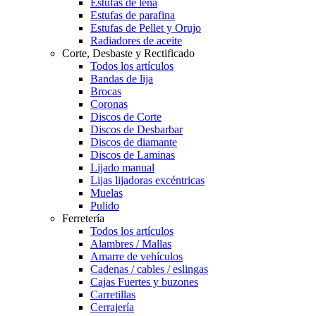
Estufas de leña
Estufas de parafina
Estufas de Pellet y Orujo
Radiadores de aceite
Corte, Desbaste y Rectificado
Todos los artículos
Bandas de lija
Brocas
Coronas
Discos de Corte
Discos de Desbarbar
Discos de diamante
Discos de Laminas
Lijado manual
Lijas lijadoras excéntricas
Muelas
Pulido
Ferretería
Todos los artículos
Alambres / Mallas
Amarre de vehículos
Cadenas / cables / eslingas
Cajas Fuertes y buzones
Carretillas
Cerrajería