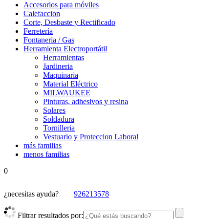
Accesorios para móviles
Calefaccion
Corte, Desbaste y Rectificado
Ferretería
Fontaneria / Gas
Herramienta Electroportátil
Herramientas
Jardineria
Maquinaria
Material Eléctrico
MILWAUKEE
Pinturas, adhesivos y resina
Solares
Soldadura
Tornilleria
Vestuario y Proteccion Laboral
más familias
menos familias
0
¿necesitas ayuda?
926213578
Filtrar resultados por: