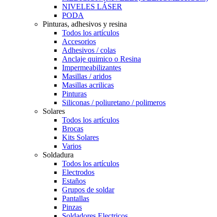
NIVELES LÁSER
PODA
Pinturas, adhesivos y resina
Todos los artículos
Accesorios
Adhesivos / colas
Anclaje quimico o Resina
Impermeabilizantes
Masillas / aridos
Masillas acrilicas
Pinturas
Siliconas / poliuretano / polimeros
Solares
Todos los artículos
Brocas
Kits Solares
Varios
Soldadura
Todos los artículos
Electrodos
Estaños
Grupos de soldar
Pantallas
Pinzas
Soldadores Electricos