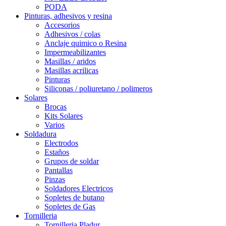
PODA
Pinturas, adhesivos y resina
Accesorios
Adhesivos / colas
Anclaje quimico o Resina
Impermeabilizantes
Masillas / aridos
Masillas acrilicas
Pinturas
Siliconas / poliuretano / polimeros
Solares
Brocas
Kits Solares
Varios
Soldadura
Electrodos
Estaños
Grupos de soldar
Pantallas
Pinzas
Soldadores Electricos
Sopletes de butano
Sopletes de Gas
Tornilleria
Tornilleria Pladur