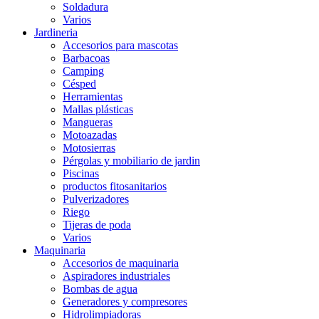
Soldadura
Varios
Jardineria
Accesorios para mascotas
Barbacoas
Camping
Césped
Herramientas
Mallas plásticas
Mangueras
Motoazadas
Motosierras
Pérgolas y mobiliario de jardin
Piscinas
productos fitosanitarios
Pulverizadores
Riego
Tijeras de poda
Varios
Maquinaria
Accesorios de maquinaria
Aspiradores industriales
Bombas de agua
Generadores y compresores
Hidrolimpiadoras