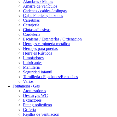
Alambres / Mallas
Amarre de vehículos
Cadenas / cables / eslingas
Cajas Fuertes y buzones
Carretillas
Cerrajería
Cintas adhesivas
Cordeleria
Escaleras / Estanterías / Ordenacion
Herrajes carpinteria metálica
Herrajes para puertas
Herrajes Rústicos
Limpiadores
Lubricantes
Manilleria
Seguridad infantil
Tornillería / Fijaciones/Remaches
Varios
Fontaneria / Gas
Atomizadores
Descargas WC
Extractores
Fitting polietileno
Grifería
Rejillas de ventilacion