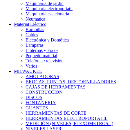
Maquinaria de jardin
Maquinaria electroportatil
Maquinaria estacionaria
Neumatica
Material Eléctrico
Bombillas
Cables
Electrónica y Domótica
Lamparas
Linternas y Focos
Pequeño material
Telefonia / televisión
Varios
MILWAUKEE
AMOLADORAS
BROCAS, PUNTAS, DESTORNILLADORES
CAJAS DE HERRAMIENTAS
CONSTRUCCION
DISCOS
FONTANERIA
GUANTES
HERRAMIENTAS DE CORTE
HERRAMIENTAS ELECTROPORTÁTIL
MEDICIÓN (NIVELES, FLEXOMETROS...)
NIVELES LÁSER