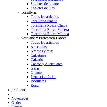
Sopletes de butano
Sopletes de Gas
Tornilleria
Todos los artículos
Tornilleria Pladur
Tornilleria Rosca Chapa
Tornilleria Rosca Madera
Tornilleria Rosca Métrica
Vestuario y Proteccion Laboral
Todos los artículos
Anticaidas
Arneses y fajas
Calcetines
Calzado
Cascos y Auriculares
Gafas
Guantes
Proteccion facial
Rodilleras
Ropa
productos
Novedades
Outlet
Ofertas