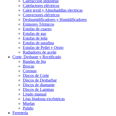
Calefaccion Industrial
Calefactores eléctricos
Calor textil y Almohadillas electricas
Convectores eléctricos
Deshumidificadores y Humidificadores
Emisores Térmicos
Estufas de cuarzo
Estufas de gas
Estufas de leña
Estufas de parafina
Estufas de Pellet y Orujo
Radiadores de aceite
Corte, Desbaste y Rectificado
Bandas de lija
Brocas
Coronas
Discos de Corte
Discos de Desbarbar
Discos de diamante
Discos de Laminas
Lijado manual
Lijas lijadoras excéntricas
Muelas
Pulido
Ferretería