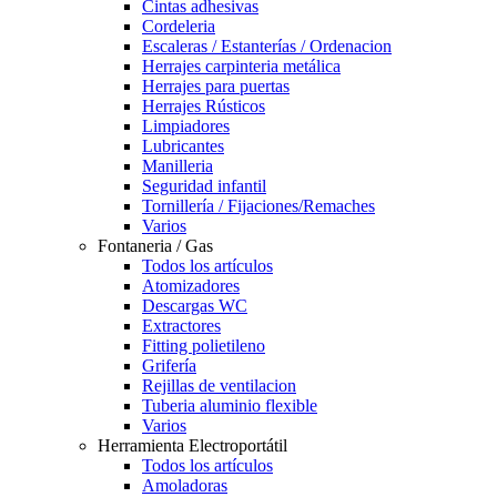
Cintas adhesivas
Cordeleria
Escaleras / Estanterías / Ordenacion
Herrajes carpinteria metálica
Herrajes para puertas
Herrajes Rústicos
Limpiadores
Lubricantes
Manilleria
Seguridad infantil
Tornillería / Fijaciones/Remaches
Varios
Fontaneria / Gas
Todos los artículos
Atomizadores
Descargas WC
Extractores
Fitting polietileno
Grifería
Rejillas de ventilacion
Tuberia aluminio flexible
Varios
Herramienta Electroportátil
Todos los artículos
Amoladoras