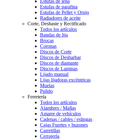
Estufas de leña
Estufas de parafina
Estufas de Pellet y Orujo
Radiadores de aceite
Corte, Desbaste y Rectificado
Todos los artículos
Bandas de lija
Brocas
Coronas
Discos de Corte
Discos de Desbarbar
Discos de diamante
Discos de Laminas
Lijado manual
Lijas lijadoras excéntricas
Muelas
Pulido
Ferretería
Todos los artículos
Alambres / Mallas
Amarre de vehículos
Cadenas / cables / eslingas
Cajas Fuertes y buzones
Carretillas
Cerrajería