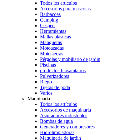
Todos los artículos
Accesorios para mascotas
Barbacoas
Camping
Césped
Herramientas
Mallas plásticas
Mangueras
Motoazadas
Motosierras
Pérgolas y mobiliario de jardin
Piscinas
productos fitosanitarios
Pulverizadores
Riego
Tijeras de poda
Varios
Maquinaria
Todos los artículos
Accesorios de maquinaria
Aspiradores industriales
Bombas de agua
Generadores y compresores
Hidrolimpiadoras
Maquinaria de jardin