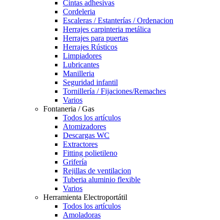
Cintas adhesivas
Cordeleria
Escaleras / Estanterías / Ordenacion
Herrajes carpinteria metálica
Herrajes para puertas
Herrajes Rústicos
Limpiadores
Lubricantes
Manilleria
Seguridad infantil
Tornillería / Fijaciones/Remaches
Varios
Fontaneria / Gas
Todos los artículos
Atomizadores
Descargas WC
Extractores
Fitting polietileno
Grifería
Rejillas de ventilacion
Tuberia aluminio flexible
Varios
Herramienta Electroportátil
Todos los artículos
Amoladoras